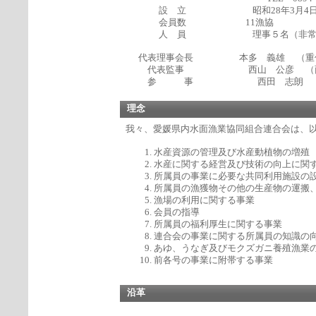
設 立 昭和28年3月4
会員数 11漁協
人 員 理事５名（非常勤） 幹事
代表理事会長 本多 義雄 （重信
代表監事 西山 公彦 （面河川
参 事 西田 志朗
理念
我々、愛媛県内水面漁業協同組合連合会は、
水産資源の管理及び水産動植物の増殖
水産に関する経営及び技術の向上に関
所属員の事業に必要な共同利用施設の
所属員の漁獲物その他の生産物の運搬
漁場の利用に関する事業
会員の指導
所属員の福利厚生に関する事業
連合会の事業に関する所属員の知識の
あゆ、うなぎ及びモクズガニ養殖漁業
前各号の事業に附帯する事業
沿革