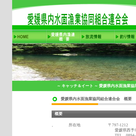
～ キャッチ＆イート ～ 愛媛県内水面漁業
愛媛県内水面漁業協同組合連合会 概要
概要
, 所在地 〒797‐12
愛媛県西予市野村町野村
TEL 0894‐72‐358